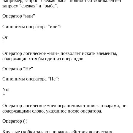
например, запрос “свежая рыба” полностью эквивалентен
запросу “свежая” и “рыба”.
Оператор “или”
Синонимы оператора “или”:
Or
|
Оператор логическое «или» позволяет искать элементы,
содержащие хотя бы один из операндов.
Оператор “Не”
Синонимы оператора “Не”:
Not
~
Оператор логическое «не» ограничивает поиск товарами, не
содержащими слово, указанное после оператора.
Оператор ( )
Круглые скобки задают порядок действия логических