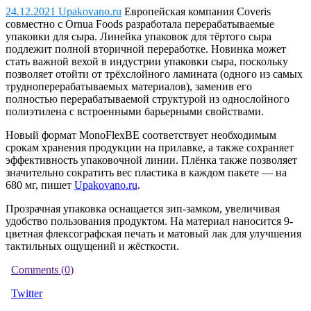
24.12.2021 Upakovano.ru
Европейская компания Coveris
совместно с Ornua Foods разработала перерабатываемые
упаковки для сыра.
Линейка упаковок для тёртого сыра
подлежит полной вторичной переработке. Новинка может
стать важной вехой в индустрии упаковки сыра, поскольку
позволяет отойти от трёхслойного ламината (одного из самых
трудноперерабатываемых материалов), заменив его
полностью перерабатываемой структурой из однослойного
полиэтилена с встроенными барьерными свойствами.
Новый формат MonoFlexBE соответствует необходимым
срокам хранения продукции на прилавке, а также сохраняет
эффективность упаковочной линии. Плёнка также позволяет
значительно сократить вес пластика в каждом пакете — на
680 мг, пишет
Upakovano.ru
.
Прозрачная упаковка оснащается зип-замком, увеличивая
удобство пользования продуктом. На материал наносится 9-
цветная флексографская печать и матовый лак для улучшения
тактильных ощущений и жёсткости.
Comments (
0
)
Twitter