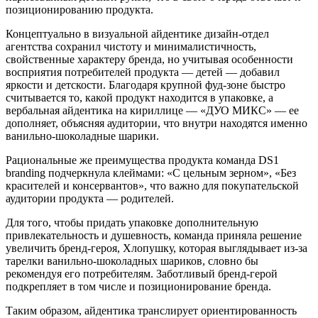
позиционированию продукта.
Концептуально в визуальной айдентике дизайн-отдел
агентства сохранил чистоту и минималистичность,
свойственные характеру бренда, но учитывая особенности
восприятия потребителей продукта — детей — добавил
яркости и детскости. Благодаря крупной фуд-зоне быстро
считывается то, какой продукт находится в упаковке, а
вербальная айдентика на кириллице — «ДУО МИКС» — ее
дополняет, объясняя аудитории, что внутри находятся именно
ванильно-шоколадные шарики.
Рациональные же преимущества продукта команда DS1
branding подчеркнула клеймами: «С цельным зерном», «Без
красителей и консервантов», что важно для покупательской
аудитории продукта — родителей.
Для того, чтобы придать упаковке дополнительную
привлекательность и душевность, команда приняла решение
увеличить бренд-героя, Хлопушку, которая выглядывает из-за
тарелки ванильно-шоколадных шариков, словно бы
рекомендуя его потребителям. Заботливый бренд-герой
подкрепляет в том числе и позиционирование бренда.
Таким образом, айдентика транслирует ориентированность