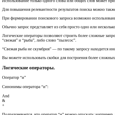
Использование только одного слова или общих слов может при
Для повышения релевантности результатов поиска можно такж
При формировании поискового запроса возможно использовани
Обычно запрос представляет из себя просто одно или несколько
Логические операторы позволяют строить более сложные запро
“свежая” и “рыба”, либо слово “пылесос”.
“Свежая рыба не скумбрия” — по такому запросу находится инф
Вы можете использовать скобки для построения более сложных
Логические операторы.
Оператор “и”
Синонимы оператора “и”:
And
&
+
Подразумевается, что оператор “и” можно опускать: например,