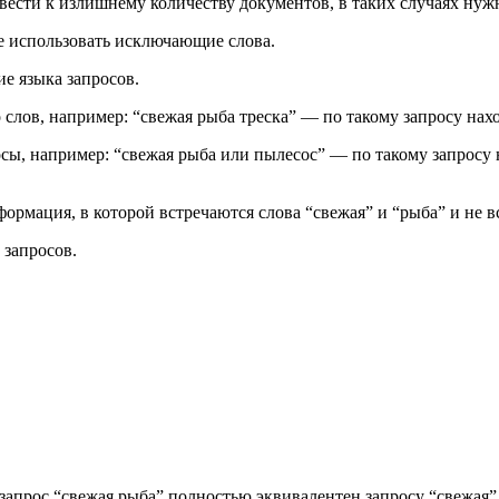
вести к излишнему количеству документов, в таких случаях ну
е использовать исключающие слова.
е языка запросов.
 слов, например: “свежая рыба треска” — по такому запросу нахо
сы, например: “свежая рыба или пылесос” — по такому запросу 
ормация, в которой встречаются слова “свежая” и “рыба” и не в
 запросов.
 запрос “свежая рыба” полностью эквивалентен запросу “свежая”