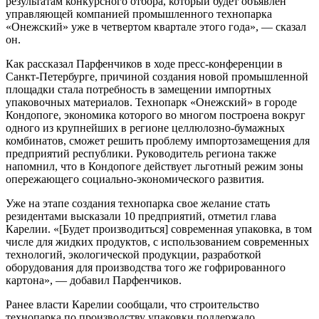
результатам конкурсного отбора, который будет объявлен
управляющей компанией промышленного технопарка
«Онежский» уже в четвертом квартале этого года», — сказал
он.
Как рассказал Парфенчиков в ходе пресс-конференции в
Санкт-Петербурге, причиной создания новой промышленной
площадки стала потребность в замещении импортных
упаковочных материалов. Технопарк «Онежский» в городе
Кондопоге, экономика которого во многом построена вокруг
одного из крупнейших в регионе целлюлозно-бумажных
комбинатов, сможет решить проблему импортозамещения для
предприятий республики. Руководитель региона также
напомнил, что в Кондопоге действует льготный режим зоны
опережающего социально-экономического развития.
Уже на этапе создания технопарка свое желание стать
резидентами высказали 10 предприятий, отметил глава
Карелии. «[Будет производиться] современная упаковка, в том
числе для жидких продуктов, с использованием современных
технологий, экологической продукции, разработкой
оборудования для производства того же гофрированного
картона», — добавил Парфенчиков.
Ранее власти Карелии сообщали, что строительство
технопарка по производству упаковки поддержало