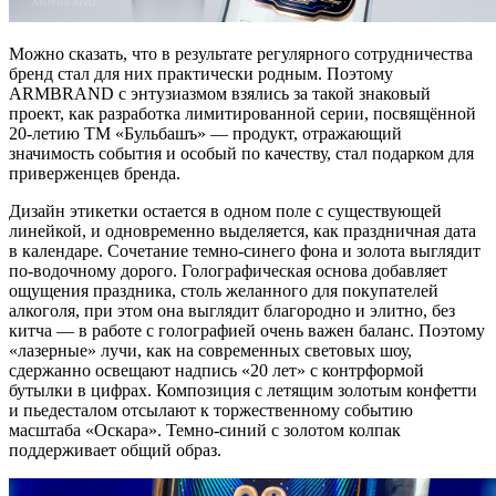
Можно сказать, что в результате регулярного сотрудничества
бренд стал для них практически родным. Поэтому
ARMBRAND c энтузиазмом взялись за такой знаковый
проект, как разработка лимитированной серии, посвящённой
20-летию ТМ «Бульбашъ» — продукт, отражающий
значимость события и особый по качеству, стал подарком для
приверженцев бренда.
Дизайн этикетки остается в одном поле с существующей
линейкой, и одновременно выделяется, как праздничная дата
в календаре. Сочетание темно-синего фона и золота выглядит
по-водочному дорого. Голографическая основа добавляет
ощущения праздника, столь желанного для покупателей
алкоголя, при этом она выглядит благородно и элитно, без
китча — в работе с голографией очень важен баланс. Поэтому
«лазерные» лучи, как на современных световых шоу,
сдержанно освещают надпись «20 лет» с контрформой
бутылки в цифрах. Композиция с летящим золотым конфетти
и пьедесталом отсылают к торжественному событию
масштаба «Оскара». Темно-синий с золотом колпак
поддерживает общий образ.