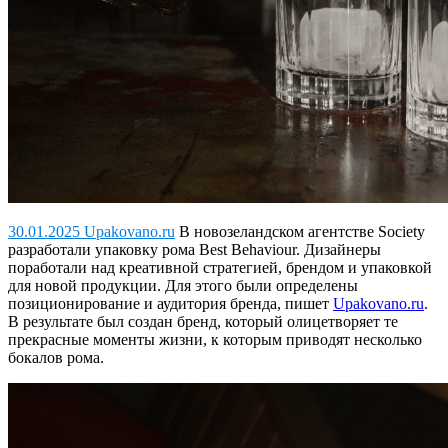
30.01.2025 Upakovano.ru
В новозеландском агентстве Society
разработали упаковку рома Best Behaviour.
Дизайнеры
поработали над креативной стратегией, брендом и упаковкой
для новой продукции. Для этого были определены
позиционирование и аудитория бренда, пишет
Upakovano.ru
.
В результате был создан бренд, который олицетворяет те
прекрасные моменты жизни, к которым приводят несколько
бокалов рома.