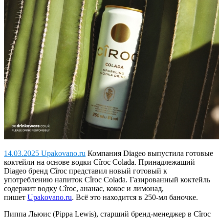
14.03.2025 Upakovano.ru
Компания Diageo выпустила готовые
коктейли на основе водки Cîroc Colada.
Принадлежащий
Diageo бренд Cîroc представил новый готовый к
употреблению напиток Cîroc Colada. Газированный коктейль
содержит водку Cîroc, ананас, кокос и лимонад,
пишет
Upakovano.ru
. Всё это находится в 250-мл баночке.
Пиппа Льюис (Pippa Lewis), старший бренд-менеджер в Cîroc