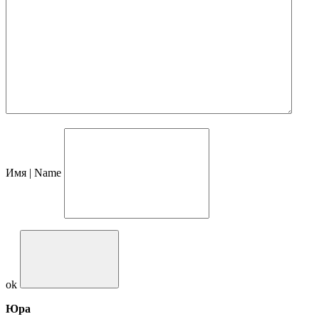
Имя | Name
ok
Юра