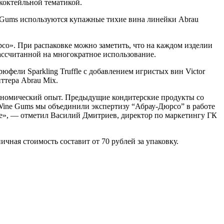
 коктейльной тематикой.
e Gums используются купажные тихие вина линейки Abrau
со». При распаковке можно заметить, что на каждом изделии
рассчитанной на многократное использование.
ели Sparkling Truffle с добавлением игристых вин Victor
иттера Abrau Mix.
рономический опыт. Предыдущие кондитерские продукты со
Wine Gums мы объединили экспертизу “Абрау-Дюрсо” в работе
ие», — отметил Василий Дмитриев, директор по маркетингу ГК
чная стоимость составит от 70 рублей за упаковку.