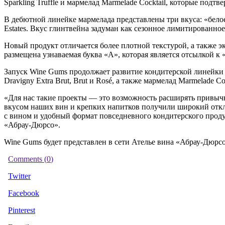
Sparkling Truffle и мармелад Marmelade Cocktail, которые под
В дебютной линейке мармелада представлены три вкуса: «бело
Estates. Вкус глинтвейна задуман как сезонное лимитированно
Новый продукт отличается более плотной текстурой, а также 
размещена узнаваемая буква «А», которая является отсылкой к
Запуск Wine Gums продолжает развитие кондитерской линейки 
Dravigny Extra Brut, Brut и Rosé, а также мармелад Marmelade C
«Для нас такие проекты — это возможность расширять привыч
вкусом наших вин и крепких напитков получили широкий откли
с вином и удобный формат повседневного кондитерского прод
«Абрау-Дюрсо».
Wine Gums будет представлен в сети Ателье вина «Абрау-Дюрсо
Comments (
0
)
Twitter
Facebook
Pinterest