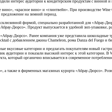
твердили интерес аудитории к кондитерским продуктам с винной и
е вино», «красное вино» и «глинтвейн». При производстве Win
е предложение на зимний период.
эксклюзивной формой, специально разработанной для «Абрау-Дюр
 «Абрау-Дюрсо». Продукт выпускается в удобной зип-упаковке, 
«Абрау-Дюрсо». Ранее компания уже представила шоколадные трюф
ocktail с добавлением джина Chameleon, рома Danza del Fuego и б
ные вкусовые категории и предлагать покупателям новый гаст
к аудитории и показали высокий интерес к этой категории. В 
укта, который органично вписывается в современное потреблен
», а также в фирменных магазинах курорта «Абрау-Дюрсо». Розни